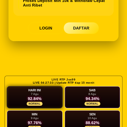
Proses Deposit Min 10k & Withdraw Cepat
Anti Ribet
LOGIN
DAFTAR
Layer Popup Close
LIVE RTP Jos99
LIVE 04:27:34 | Update RTP tiap 15 menit
HARI INI
SAB
7 Agu
8 Agu
92.84%
94.34%
NORMAL
NORMAL
MIN
SEN
9 Agu
10 Agu
97.76%
88.62%