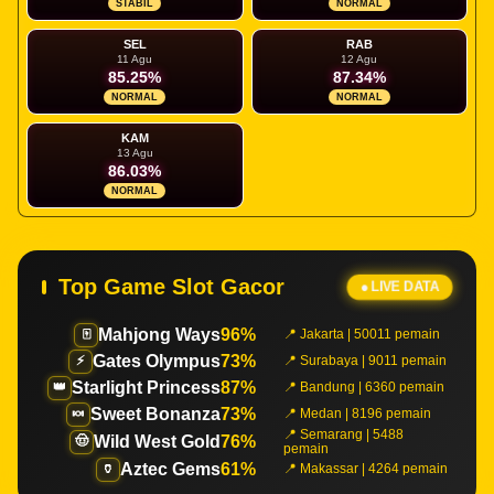
STABIL
NORMAL
SEL
RAB
11 Agu
12 Agu
85.25%
87.34%
NORMAL
NORMAL
KAM
13 Agu
86.03%
NORMAL
Top Game Slot Gacor
● LIVE DATA
Mahjong Ways
96%
🀄
📍 Jakarta | 50011 pemain
Gates Olympus
73%
⚡
📍 Surabaya | 9011 pemain
Starlight Princess
87%
👑
📍 Bandung | 6360 pemain
Sweet Bonanza
73%
🍬
📍 Medan | 8196 pemain
📍 Semarang | 5488
Wild West Gold
76%
🤠
pemain
Aztec Gems
61%
🏺
📍 Makassar | 4264 pemain