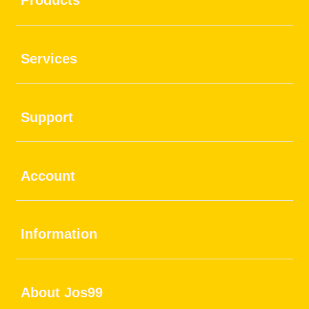
Products
Buka
Services
Buka
Support
Buka
Account
Buka
Information
Buka
About Jos99