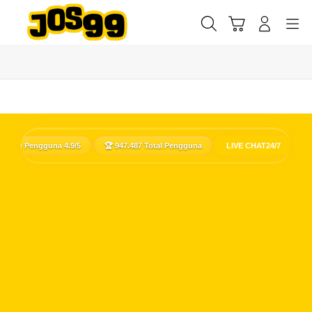
Skip
to
Cari
Troli
Login
Navigation
content
Buka Info Lebih Lanjut
ting Pengguna 4.9/5
🏆 947.487 Total Pengguna
LIVE CHAT
24/7